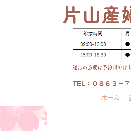
​片山産
通常の​診療は予約制では
TEL：０８６３－
ホーム