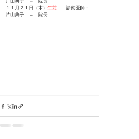
片山典子　→　院長
１１月２１日（木）
午前
　　診察医師：
片山典子　→　院長