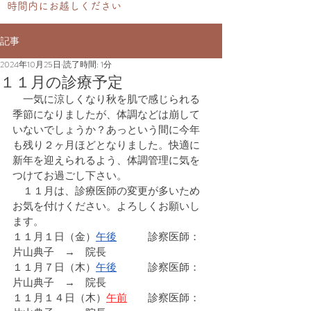
時間内にお越しください
記事
2024年10月25日
読了時間: 1分
１１月の診療予定
　一気に涼しくなり秋を肌で感じられる
季節になりましたが、体調などは崩して
いないでしょうか？あっという間に今年
も残り２ヶ月ほどとなりました。快適に
新年を迎えられるよう、体調管理に気を
つけてお過ごし下さい。
　１１月は、診療医師の変更が多いため
お気を付けください。よろしくお願いし
ます。
１１月１日（金）
午後
　　　診察医師：
片山典子　→　院長
１１月７日（木）
午後
　　　診察医師：
片山典子　→　院長
１１月１４日（木）
午前
　　診察医師：