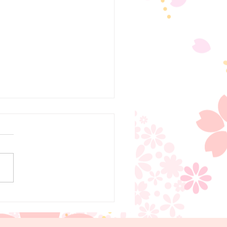
での産後ケアについて
２６年８月から当院２階で日
型の産後ケアを開始します。
に先立ち、当院での産後ケア
いてホームページに掲載して
すのでご参照ください。少し
産後のお母さんにとって安心
る時間をご提供できればと思
す。 ７月１３日（月）よ