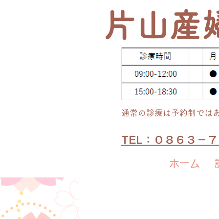
​片山産
通常の​診療は予約制では
TEL：０８６３－
ホーム