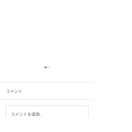
オンライン予約開始しま
した
７月１３日（月）より、高濃
コメント
度ビタミンC点滴と日帰り産
後ケアのオンライン予約を開
始致しました。ビタミンC点
コメントを追加…
高濃度ビタミン
滴は２日前まで、産後ケアは
いて
３日前までの予約が可能で