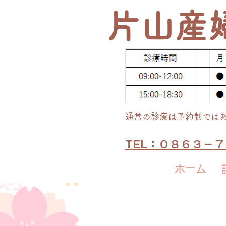
​片山産
通常の​診療は予約制では
TEL：０８６３－
ホーム