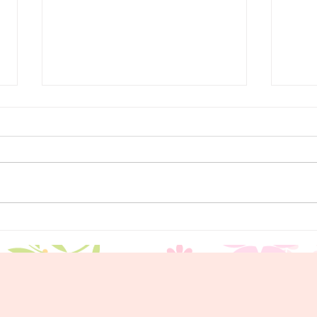
当院
２０
帰り
それ
につ
いま
でも
高濃度ビタミンC点滴につい
でき
て
いま
りオ
た。
時間