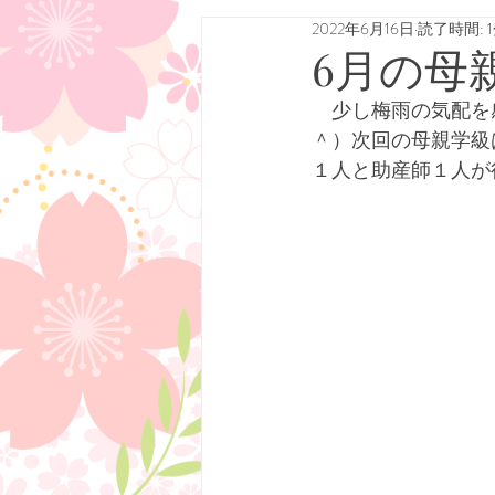
2022年6月16日
読了時間: 
6月の母
　少し梅雨の気配を
＾）次回の母親学級
１人と助産師１人が