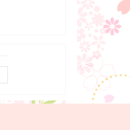
での産後ケアについて
２６年８月から当院２階で日
型の産後ケアを開始します。
に先立ち、当院での産後ケア
いてホームページに掲載して
すのでご参照ください。少し
産後のお母さんにとって安心
る時間をご提供できればと思
す。 ７月１３日（月）よ
ンライン予約を開始致しまし
ホッと一息、ゆっくりとした
を過ごしに来て下さい。