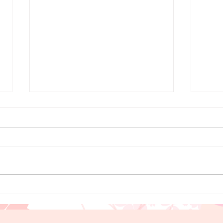
当院
２０
帰り
それ
につ
いま
でも
高濃度ビタミンC点滴につい
でき
て
いま