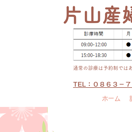
​片山産
通常の​診療は予約制では
TEL：０８６３－
ホーム