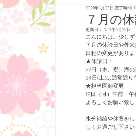
2021年6月23日
読了時間: 
７月の休
更新日：
2021年6月25日
こんにちは。少しず
７月の休診日や外来
日程の変更がありま
★休診日：
22日（木、祝）海
24日(土)は通常通
★担当医師変更
19日（月）午前・
よろしくお願い致し
水分補給や休養をし
しくお過ごし下さい