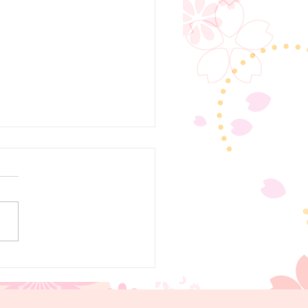
での産後ケアについて
２６年８月から当院２階で日
型の産後ケアを開始します。
に先立ち、当院での産後ケア
いてホームページに掲載して
すのでご参照ください。少し
産後のお母さんにとって安心
る時間をご提供できればと思
す。 ７月１３日（月）よ