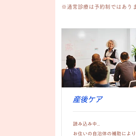
※通常診療は予約制ではあり
産後ケア
読み込み中...
お
お住いの自治体の補助により
住