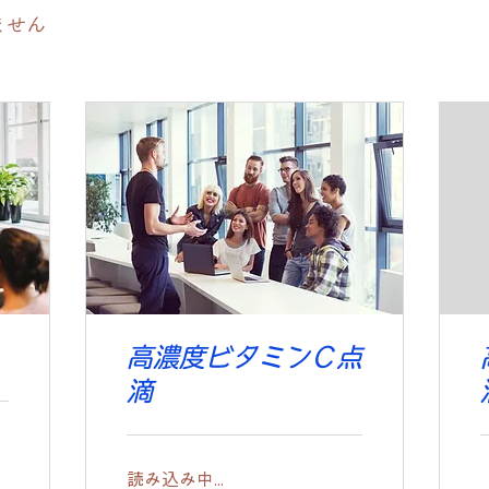
ません
高濃度ビタミンＣ点
滴
読み込み中...