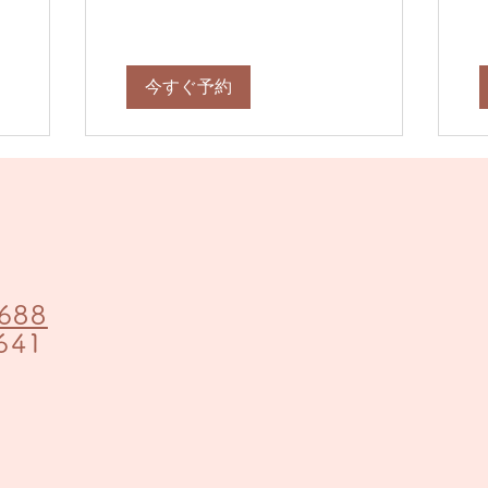
今すぐ予約
688
641