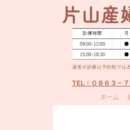
​片山産
通常の​診療は予約制では
TEL：０８６３－
ホーム