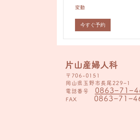
い
変動
の
自
治
体
今すぐ予約
の
補
助
に
よ
り
変
動
片山産婦人科
〒706-0151
岡山県玉野市長尾229−1
0863−71−4
電話番号
0863−71−4
FAX