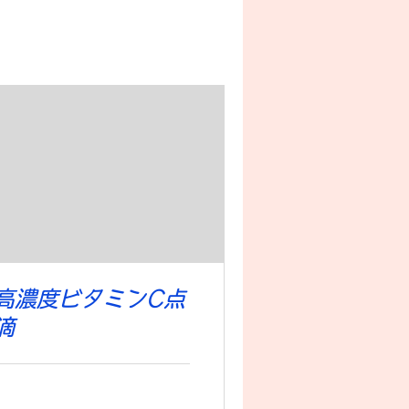
高濃度ビタミンC点
滴