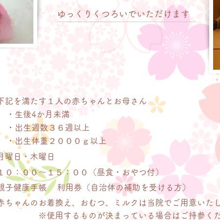
​ゆっくりくつろいでいただけます
​下記を満たす１人の赤ちゃんとお母さん
・​生後4か月未満
​・出生週数３６週以上
・出生体重２０００ｇ以上
​月曜日・木曜日
​１０：００～１５：００（昼食・おやつ付）
親子健康手帳
利用券（自治体の補助を受ける方）
​赤ちゃんのお着換え、おむつ、ミルクは当院でご用意いた
※使用するものが決まっている場合はご持参く