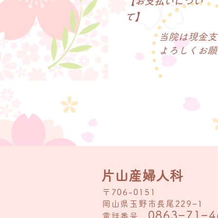
​【お支払いについ
て】
当院は現金支
​よろしくお
片山産婦人科
〒706-0151
岡山県玉野市長尾229−1
0863−71−4
電話番号