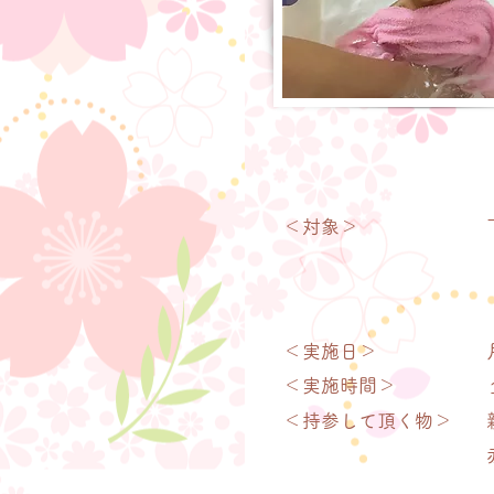
＜​対象
＞
＜実施日＞ ​
＜実施時間＞ ​
＜持参して頂く物＞ ​