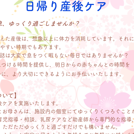
​日帰り産後ケア
息、ゆっくり過ごしませんか？
終えた産後は、想像以上に体力を消耗しています。それ
やすい時期でもあります。
話は大変で息をつく暇もない毎日ではありませんか？
息つける時間を提供し、明日からの赤ちゃんとの時間を
かに、より大切にできるようにお手伝いいたします。
ついて】
後ケアを実施いたします。
んとお母さんは、施設内の個室にてゆっくりくつろぐこと
育児指導・相談、乳房ケアなど助産師から専門的な指導
、ただただゆっくりと過ごすだけでも構いません。