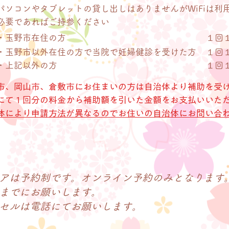
​パソコンやタブレットの貸し出しはありませんがWiFiは利
​必要であればご持参ください
・玉野市在住の方
１回
・​玉野市以外在住の方で当院で妊婦健診を受けた方
１回
・​上記以外の方
１回
野市、岡山市、倉敷市にお住まいの方は自治体より補助を受
口にて１回分の料金から補助額を引いた金額をお支払いいた
体により申請方法が異なるのでお住いの自治体にお問い合
アは予約制です。オンライン予約のみとなります
までにお願いします。
ンセルは電話にてお願いします。