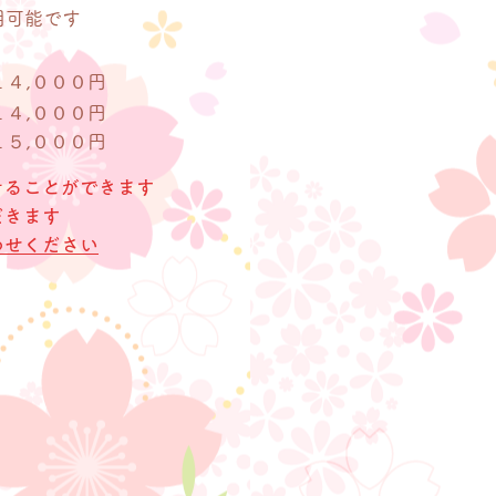
用可能です
１４,０００円
１４,０００円
１５,０００円
けることができます
だきます
わせください
。