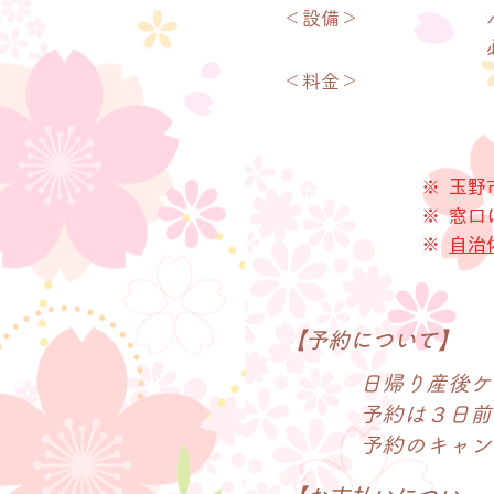
＜​設備
＞
＜​料金
＞
※
​玉
※
​窓
※
自治
​【予約について】
日帰り産後ケ
予約は３日前
​予約のキャ