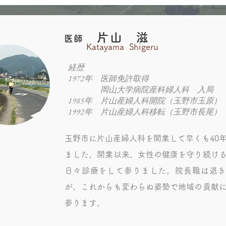
片山 滋
医師
Katayama Shigeru
経歴
​1972年 医師免許取得
岡山大学病院産科婦人科 入局
1985年 片山産婦人科開院（玉野市玉原）
​1992年 片山産婦人科移転（玉野市長尾）
玉野市に片山産婦人科を開業して早くも40
ました。開業以来、女性の健康を守り続け
日々診療をして参りました。院長職は退き
が、これからも変わらぬ姿勢で地域の貢献
参ります。