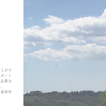
とがで
サポート
た必要な
。
身体作