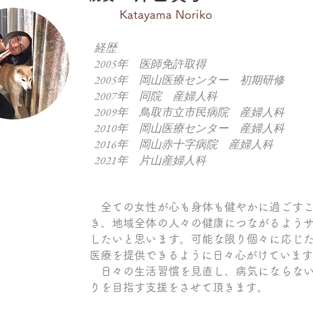
Katayama Noriko
経歴
2005年 医師免許取得
2005年 岡山医療センター 初期研修
2007年 同院 産婦人科
2009年 鳥取市立市民病院 産婦人科
2010年 岡山医療センター 産婦人科
2016年 岡山赤十字病院 産婦人科
2021年 片山産婦人科
全ての女性が心も身体も健やかに過ごすこ
き、地域全体の人々の健康につながるよう
したいと思います。可能な限り個々に応じ
医療を提供できるように日々心がけています
日々の生活習慣を見直し、病気にならない
りを目指す支援をさせて頂きます。