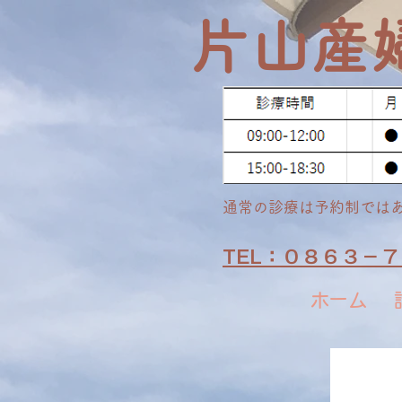
​片山産
通常の​診療は予約制では
TEL：０８６３－
ホーム