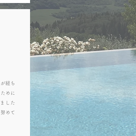
年が経ち
るために
ました
に努めて