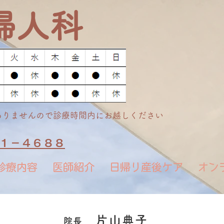
婦人科
ありませんので診療時間内にお越しください
７１－４６８８
診療内容
医師紹介
日帰り産後ケア
オン
片山典子
院長